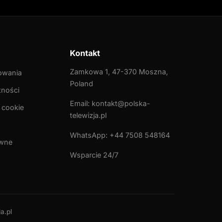
Kontakt
Zamkowa 1, 47-370 Moszna,
owania
Poland
tności
Email:
kontakt@polska-
 cookie
telewizja.pl
WhatsApp:
+44 7508 548164
awne
Wsparcie 24/7
a.pl