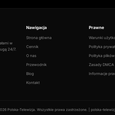
Nawigacja
Prawne
Strona główna
Warunki użytk
ałami w
Cennik
Polityka prywa
ługą 24/7.
O nas
Polityka plików
Przewodnik
Zasady DMCA
Blog
Informacje pr
Kontakt
026 Polska-Telewizja. Wszystkie prawa zastrzeżone. |
polska-telewizj